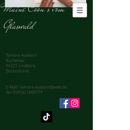
Maine
Coon's vom
Glaswald
Tamara Ausborn
Buchenau
94227 Lindberg
Deutschland
E-Mail:
tamara.ausborn@web.de
Tel: 09926/1805779