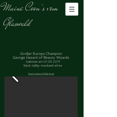
Maine
Coon's vom
Glaswald
Großer Europa Champion
George Hazard of Beauty Wizards
Geboren am
01.05.2017
black-tabby-mackerel white
Stammbaum/Pedigree