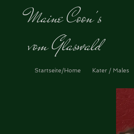
Maine
Coon's
vom Glaswald
Startseite/Home
Kater / Males