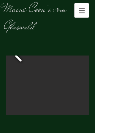
Maine
Coon's vom
Glaswald